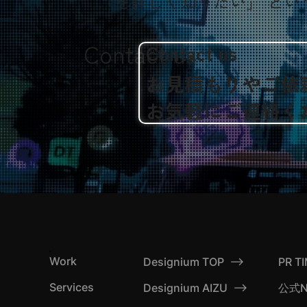
を詳しく知りたい」 とい
Contact us
Contact us
お見積もりやご依
​お気軽にご連絡く
Work
Designium TOP
PR T
Services
公式N
Designium AIZU