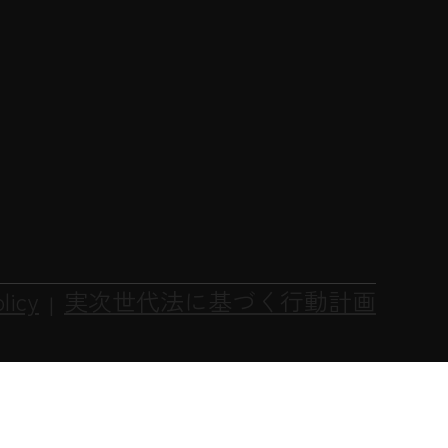
licy
実次世代法に基づく行動計画
|