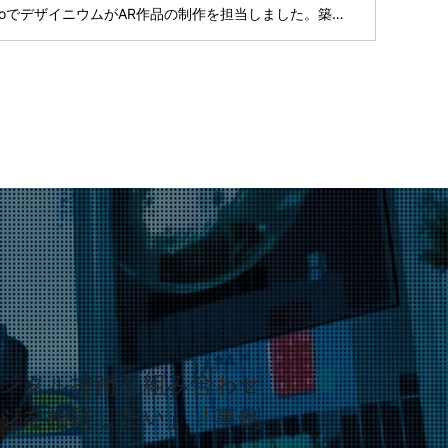
東京を舞台に2年に1度開催される国際芸術祭「東京ビエンナーレ2023」のアートプロジェクトNot Lost TokyoでデザイニウムがAR作品の制作を担当しました。築地の中銀カプセルタワーの跡地で展示されています。 Not Lost Tokyo｜東京ビエンナーレ2023｜東京の地場に発する国際芸術祭 東京の地場に発する国際芸術祭 tokyobiennale.jp 会期は9月23日(土)〜11月5日(日)まで。日本橋･八重洲･京橋･銀座エリアには他にも様々な展示があります。作品は無料で見られるのでぜひ足を運んでください。 東京ビエンナーレ2023 秋会
デジタル技術を組み合わせ
ージを相談したい」「事例