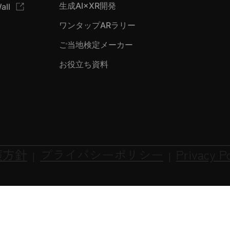
生成AI×XR開発
all
ワンタップARラリー
ご当地検定メーカー
お役立ち資料
護方針
プライバシーポリシー
Privacy Po
|
|