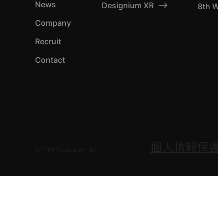
News
Designium XR
8th W
Company
Recruit
Contact
個人情報保
© 2024 Designium Inc.