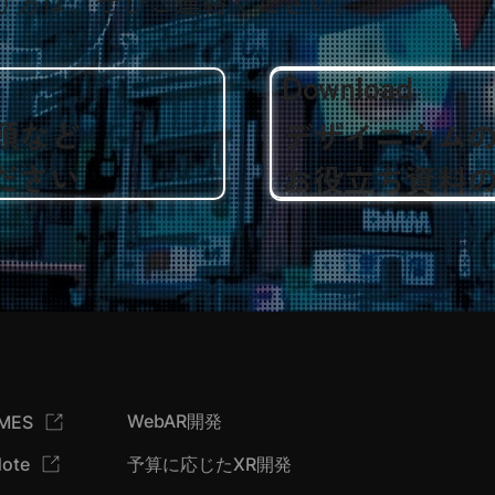
う方は、ぜひご連絡ください。
Download
頼など
デザイニウム
ださい
​お役立ち資料
WebAR開発
IMES
ote
予算に応じたXR開発