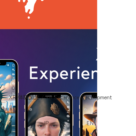
XR 体験開発 / XR Experience Development
JP
EN