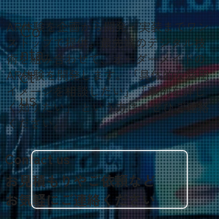
AR体験を企画から開発・実装までワン
Co
ストップで提供。最先端のデジタル技
nta
術を組み合わせて、オーダーメイドの
ct
AR体験を開発します。「具体的な活用
イメージを相談したい」「事例を詳し
us
く知りたい」 という方は、ぜひご連絡
ください。
Contact us
お見積もりやご依頼など
​お気軽にご連絡ください