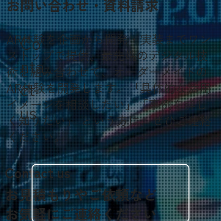
お問い合わせ・資料請求
AR体験を企画から開発・実装までワン
Co
ストップで提供。最先端のデジタル技
nta
術を組み合わせて、オーダーメイドの
ct
AR体験を開発します。「具体的な活用
イメージを相談したい」「事例を詳し
us
く知りたい」 という方は、ぜひご連絡
ください。
Contact us
お見積もりやご依頼など
​お気軽にご連絡ください