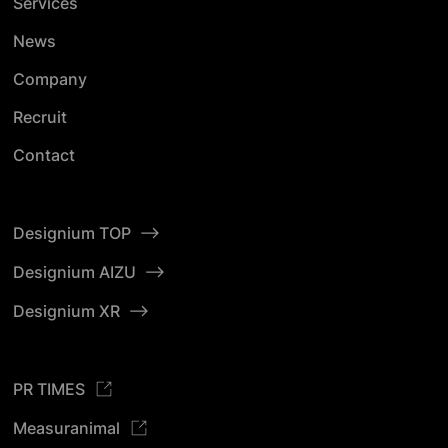
Services
News
Company
Recruit
Contact
Designium TOP
Designium AIZU
Designium XR
PR TIMES
Measuranimal