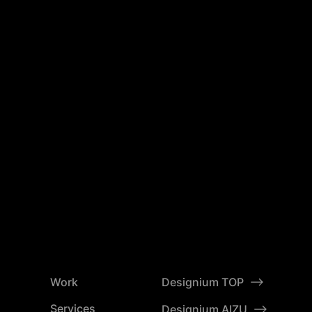
Work
Designium TOP
Services
Designium AIZU