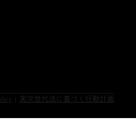
licy
実次世代法に基づく行動計画
|