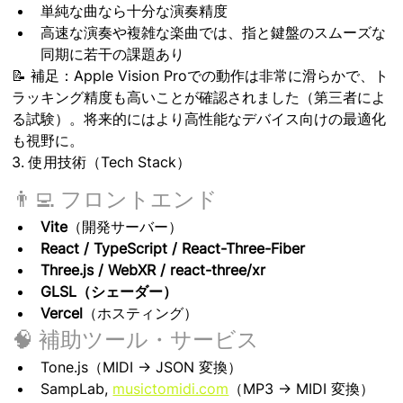
単純な曲なら十分な演奏精度
高速な演奏や複雑な楽曲では、指と鍵盤のスムーズな
同期に若干の課題あり
📝 補足：Apple Vision Proでの動作は非常に滑らかで、ト
ラッキング精度も高いことが確認されました（第三者によ
る試験）。将来的にはより高性能なデバイス向けの最適化
も視野に。
3. 使用技術（Tech Stack）
👨‍💻 フロントエンド
Vite
（開発サーバー）
React / TypeScript / React-Three-Fiber
Three.js / WebXR / react-three/xr
GLSL（シェーダー）
Vercel
（ホスティング）
🧠 補助ツール・サービス
Tone.js（MIDI → JSON 変換）
SampLab, 
musictomidi.com
（MP3 → MIDI 変換）