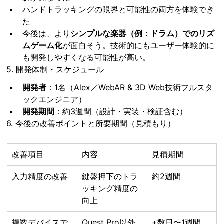
ハンドトラッキングの限界と可能性の両方を体験でき
た
今後は、より
シンプルな楽器（例：ドラム）でのリズ
ムゲーム化
が面白そう。技術的にもユーザー体験的に
も開発しやすくなる可能性が高い。
5. 開発体制・スケジュール
開発者
：1名（Alex／WebAR & 3D Web技術フルスタ
ックエンジニア）
開発期間
：約3週間（設計・実装・検証含む）
6. 今後の改善ポイントと所要期間（見積もり）
改善項目
内容
見積期間
入力精度の改善
鍵盤押下のトラ
約2週間
ッキング精度の
向上
複数デバイスで
Quest Pro以外
+数日〜1週間