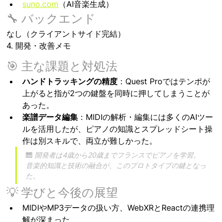
suno.com
（AI音楽生成）
🔧 バックエンド
なし（クライアントサイド完結）
4. 開発・改善メモ
🎯 主な課題と対処法
ハンドトラッキングの精度
：Quest Proではテンポが
上がると指が2つの鍵盤を同時に押してしまうことが
あった。
楽譜データ編集
：MIDIの解析・編集には多くのAIツー
ルを活用したが、ピアノの知識とスプレッドシート操
作は別スキルで、両立が難しかった。
🎹 
開発者は4歳から20歳までフランスでピアノを学習。
音楽的知識と技術の融合が、このプロトタイプの鍵となっ
た。
💡 学びと今後の展望
MIDIやMP3データの扱い方、WebXRとReactの連携理
解が深まった