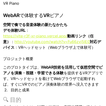
VR Piano
WebARで体験するVRピアノ
空間で奏でる音楽体験の新たなかたち
デモ体験URL
：
https://vite-r3f-xr-piano.vercel.app/
動画リンク（任
意）
：
http://youtube.com/watch?v=Fu66zvj5IE0
対応デ
バイス
：VRヘッドセット（Webブラウザ上で体験可）
プロジェクト概要
このプロトタイプは、
WebAR技術を活用して仮想空間でピ
アノを演奏・視聴・学習できる体験
を提供するVRアプリで
す。VRヘッドセットを着けてWebブラウザで起動すれ
ば、すぐにVRでのピアノ演奏体験の世界へ没入できます
目的と成果
🔍 目的