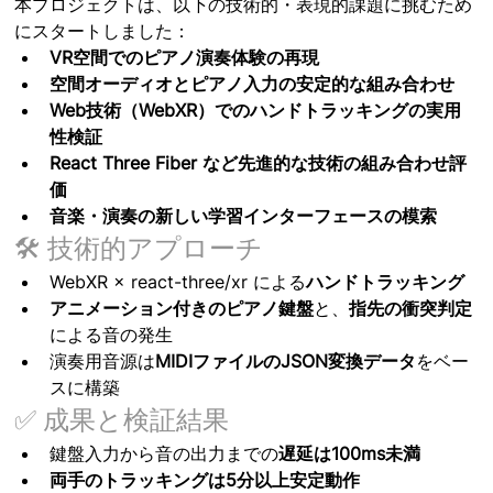
本プロジェクトは、以下の技術的・表現的課題に挑むため
にスタートしました：
VR空間でのピアノ演奏体験の再現
空間オーディオとピアノ入力の安定的な組み合わせ
Web技術（WebXR）でのハンドトラッキングの実用
性検証
React Three Fiber など先進的な技術の組み合わせ評
価
音楽・演奏の新しい学習インターフェースの模索
🛠 技術的アプローチ
WebXR × react-three/xr による
ハンドトラッキング
アニメーション付きのピアノ鍵盤
と、
指先の衝突判定
による音の発生
演奏用音源は
MIDIファイルのJSON変換データ
をベー
スに構築
✅ 成果と検証結果
鍵盤入力から音の出力までの
遅延は100ms未満
両手のトラッキングは5分以上安定動作